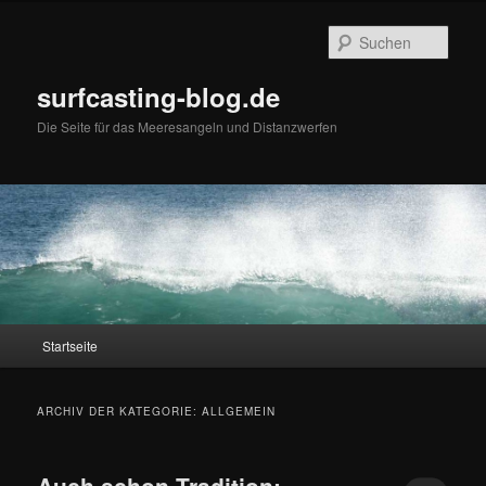
Such
surfcasting-blog.de
Die Seite für das Meeresangeln und Distanzwerfen
Hauptmenü
Startseite
Zum Inhalt wechseln
Zum sekundären Inhalt wechseln
ARCHIV DER KATEGORIE:
ALLGEMEIN
Auch schon Tradition: