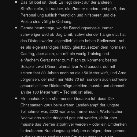
Das GHotel ist ideal: Es liegt direkt auf der anderen
Straßenseite, ist sauber, die Zimmer modern und groß, das
Personal unglaublich freundlich und hilfsbereit und die
Preise sind völlig in Ordnung.
Gerade heutzutage, wo die Brandungsangelei immer
schwieriger wird ob Bag Limit, schwindender Fänge etc. hat
das Distanzwerfen ‚eigentlich‘ einen hohen Stellenwert, sei
es als eigenständiges Hobby gleichzusetzen dem normalen
Casting, aber auch, um mit ein wenig Training und
einfachem Gerät näher zum Fisch zu kommen; bestes
Beispiel zwei Dänen, einmal Ivar Andreassen, der mit
seinen fast 80 Jahren noch an die 150 Meter wirft, und Arne
Jörgensen, der nicht nur Mitte 70 ist, sondern auch schwere
gesundheitliche Rückschläge erleiden musste und dennoch
an die 180 Meter wirft – Technik ist alles.
Ein nachdenklich stimmender Gedanke ist, dass Dirk
Christiansen 2001 beim ersten Länderkampf der jüngste
Teilnehmer war; 2022 war er es immer noch. Werferischer
Nachwuchs sollte dringend gesucht werden, dafür aber
müsste das Werfen attraktiver werden – oder ein Umdenken
in deutschen Brandungsanglerköpfen erfolgen, denn gerade
in der heutigen anglerischen Situation wäre vielleicht