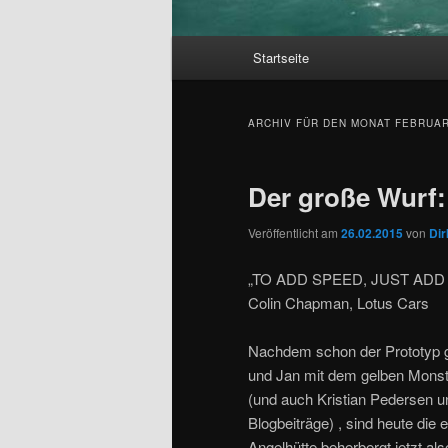
Hauptmenü
Startseite
Zum Inhalt wechseln
Zum sekundären Inhalt wec
ARCHIV FÜR DEN MONAT
FEBRUAR
Der große Wurf:
Veröffentlicht am
26.02.2015
von
Dir
„TO ADD SPEED, JUST ADD
Colin Chapman, Lotus Cars
Nachdem schon der Prototyp gez
und Jan mit dem gelben Monste
(und auch Kristian Pedersen u
Blogbeiträge) , sind heute die 
Angelhütte beherbergt jetzt al