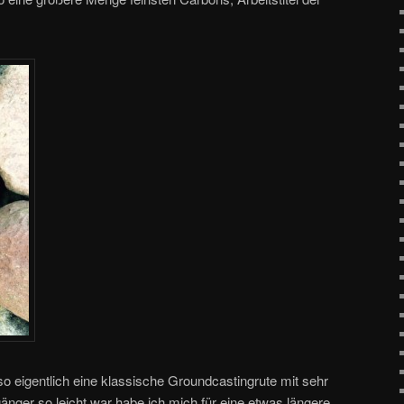
so eigentlich eine klassische Groundcastingrute mit sehr
gänger so leicht war habe ich mich für eine etwas längere