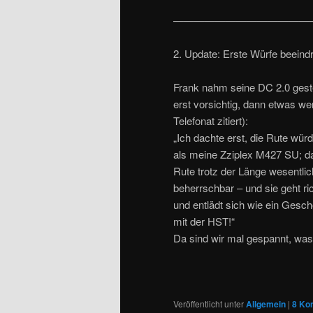
—————————————
2. Update: Erste Würfe beeind
Frank nahm seine DC 2.0 geste
erst vorsichtig, dann etwas w
Telefonat zitiert):
„Ich dachte erst, die Rute würde
als meine Zziplex M427 SU; da
Rute trotz der Länge wesentlic
beherrschbar – und sie geht ri
und entlädt sich wie ein Gesc
mit der HST!“
Da sind wir mal gespannt, was
Veröffentlicht unter
Allgemein
|
8
Ko