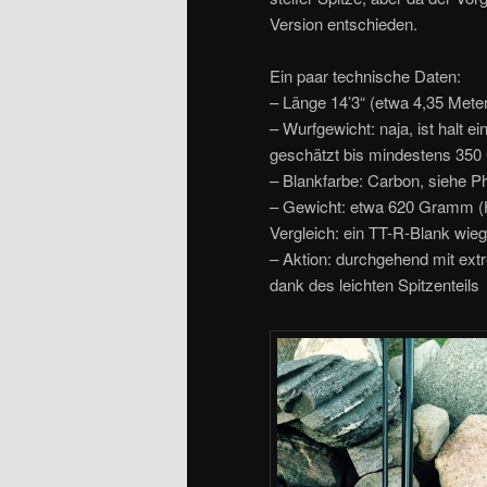
Version entschieden.
Ein paar technische Daten:
– Länge 14’3“ (etwa 4,35 Meter),
– Wurfgewicht: naja, ist halt e
geschätzt bis mindestens 35
– Blankfarbe: Carbon, siehe P
– Gewicht: etwa 620 Gramm (
Vergleich: ein TT-R-Blank wie
– Aktion: durchgehend mit extre
dank des leichten Spitzenteils