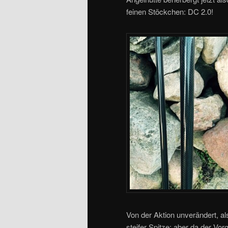
feinen Stöckchen: DC 2.0!
Von der Aktion unverändert, al
steifer Spitze; aber da der Vor