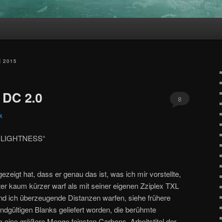
hseln
 2015
 DC 2.0
8
k
 LIGHTNESS“
eigt hat, dass er genau das ist, was ich mir vorstellte,
r kaum kürzer warf als mit seiner eigenen Zziplex TXL
nd ich überzeugende Distanzen warfen, siehe frühere
endgültigen Blanks geliefert worden, die berühmte
so eine größere Menge feinsten Carbons, Arbeitstitel der