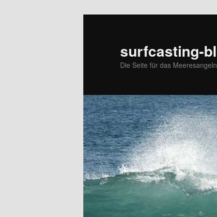
surfcasting-b
Die Seite für das Meeresangel